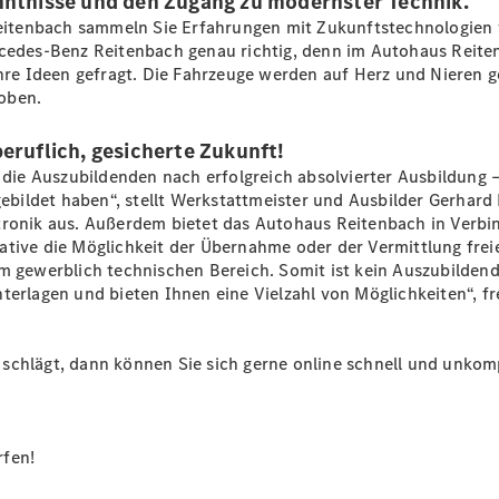
enntnisse und den Zugang zu modernster Technik.
Reifen &
tenbach sammeln Sie Erfahrungen mit Zukunftstechnologien wi
Kompletträder
ercedes-Benz Reitenbach genau richtig, denn im Autohaus Rei
Teile &
Ihre Ideen gefragt. Die Fahrzeuge werden auf Herz und Nieren g
Zubehör
oben.
Pannen- &
Schadenhilfe
eruflich, gesicherte Zukunft!
Reparatur &
ie Auszubildenden nach erfolgreich absolvierter Ausbildung 
Werkstatt
gebildet haben“, stellt Werkstattmeister und Ausbilder Gerhard D
Rückrufe &
atronik aus. Außerdem bietet das Autohaus Reitenbach in Verb
Umrüstungen
ative die Möglichkeit der Übernahme oder der Vermittlung frei
Warnung: Betrug
im gewerblich technischen Bereich. Somit ist kein Auszubilden
beim
nterlagen und bieten Ihnen eine Vielzahl von Möglichkeiten“, 
Gebrauchtwagenkauf
Service für
Reisemobile
schlägt, dann können Sie sich gerne online schnell und unkomp
Gebrauchtwagensuche
Digitale
Extras
rfen!