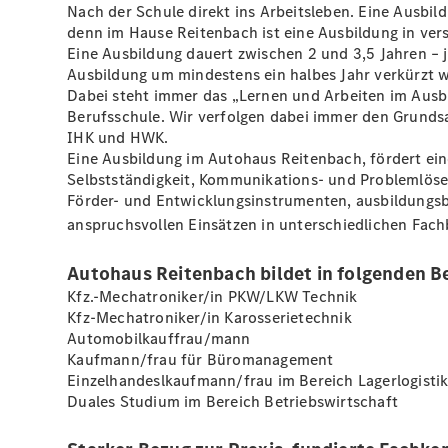
Nach der Schule direkt ins Arbeitsleben. Eine Ausbil
denn im Hause Reitenbach ist eine Ausbildung in ver
Eine Ausbildung dauert zwischen 2 und 3,5 Jahren – 
Ausbildung um mindestens ein halbes Jahr verkürzt 
Dabei steht immer das „Lernen und Arbeiten im Ausbi
Berufsschule. Wir verfolgen dabei immer den Grundsatz
IHK und HWK.
Eine Ausbildung im Autohaus Reitenbach, fördert eine 
Selbstständigkeit, Kommunikations- und Problemlösef
Förder- und Entwicklungsinstrumenten, ausbildungs
anspruchsvollen Einsätzen in unterschiedlichen Fach
Autohaus Reitenbach bildet in folgenden B
Kfz.-Mechatroniker/in PKW/LKW Technik
Kfz-Mechatroniker/in Karosserietechnik
Automobilkauffrau/mann
Kaufmann/frau für Büromanagement
Einzelhandeslkaufmann/frau im Bereich Lagerlogisti
Duales Studium im Bereich Betriebswirtschaft