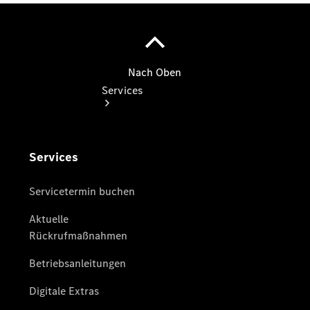
Services
Serviceangebote
Warnung: Betrug
beim
Gebrauchtwagenkauf
Gebrauchtwagensuche
Finanzdienste
smart
Service