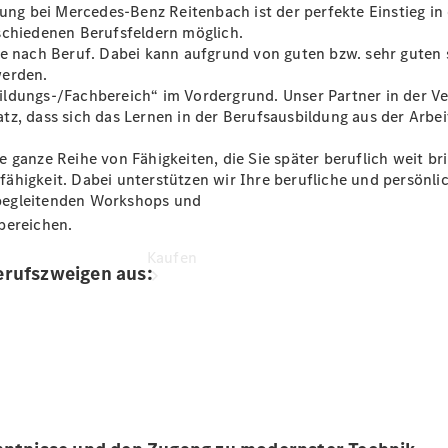
vereinbaren
dung bei Mercedes-Benz Reitenbach ist der perfekte Einstieg i
Tel: +49
schiedenen Berufsfeldern möglich.
6881 53930
je nach Beruf. Dabei kann aufgrund von guten bzw. sehr guten 
werden.
ldungs-/Fachbereich“ im Vordergrund. Unser Partner in der Ve
, dass sich das Lernen in der Berufsausbildung aus der Arbeit 
ganze Reihe von Fähigkeiten, die Sie später beruflich weit bri
ähigkeit. Dabei unterstützen wir Ihre berufliche und persönli
begleitenden Workshops und
bereichen.
Kaufen
erufszweigen aus:
k
Übersicht
Serviceangebote