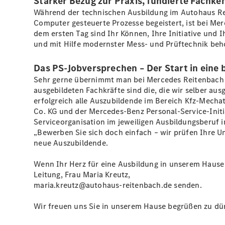
Starker Bezug zur Praxis, fundierte Fachk
Während der technischen Ausbildung im Autohaus Rei
Computer gesteuerte Prozesse begeistert, ist bei M
dem ersten Tag sind Ihr Können, Ihre Initiative und 
und mit Hilfe modernster Mess- und Prüftechnik beh
Das PS-Jobversprechen – Der Start in eine b
Sehr gerne übernimmt man bei Mercedes Reitenbach d
ausgebildeten Fachkräfte sind die, die wir selber aus
erfolgreich alle Auszubildende im Bereich Kfz-Mech
Co. KG und der Mercedes-Benz Personal-Service-Initi
Serviceorganisation im jeweiligen Ausbildungsberuf 
„Bewerben Sie sich doch einfach – wir prüfen Ihre U
neue Auszubildende.
Wenn Ihr Herz für eine Ausbildung in unserem Hause 
Leitung, Frau Maria Kreutz,
maria.kreutz@autohaus-reitenbach.de senden.
Wir freuen uns Sie in unserem Hause begrüßen zu dü