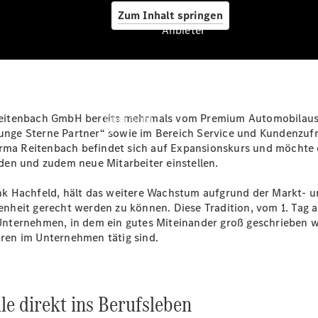
Zum Inhalt springen
Anbieter
Anbieter
eitenbach GmbH bereits mehrmals vom Premium Automobilauss
Übersicht
„Junge Sterne Partner“ sowie im Bereich Service und Kundenzu
irma Reitenbach befindet sich auf Expansionskurs und möchte e
den und zudem neue Mitarbeiter einstellen.
nk Hachfeld, hält das weitere Wachstum aufgrund der Markt-
nheit gerecht werden zu können. Diese Tradition, vom 1. Tag 
s Unternehmen, in dem ein gutes Miteinander groß geschrieben w
Startseite
ahren im Unternehmen tätig sind.
Ansprechpartner
finden
Beratung
vereinbaren
le direkt ins Berufsleben
Servicetermin