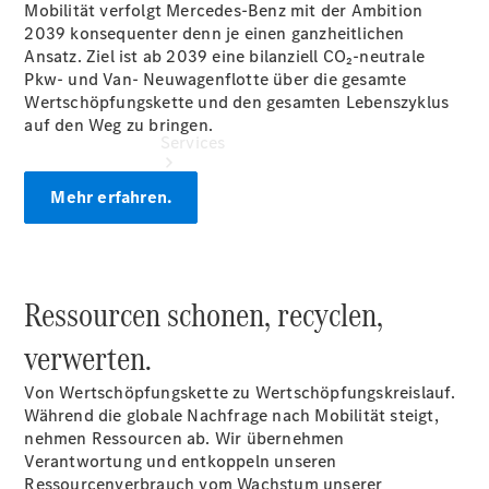
Mobilität verfolgt Mercedes-Benz mit der Ambition
2039 konsequenter denn je einen ganzheitlichen
Ansatz. Ziel ist ab 2039 eine bilanziell CO₂-neutrale
Pkw- und Van- Neuwagenflotte über die gesamte
Wertschöpfungskette und den gesamten Lebenszyklus
auf den Weg zu bringen.
Services
Mehr erfahren.
Ressourcen schonen, recyclen,
Serviceangebote
Warnung: Betrug
verwerten.
beim
Gebrauchtwagenkauf
Von Wertschöpfungskette zu Wertschöpfungskreislauf.
Gebrauchtwagensuche
Während die globale Nachfrage nach Mobilität steigt,
Finanzdienste
nehmen Ressourcen ab. Wir übernehmen
smart
Verantwortung und entkoppeln unseren
Service
Ressourcenverbrauch vom Wachstum unserer