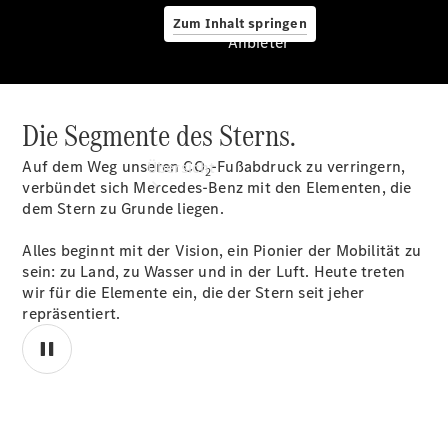
Zum Inhalt springen
Anbieter
Die Segmente des Sterns.
Anbieter
Auf dem Weg unseren CO
-Fußabdruck zu verringern,
Übersicht
2
verbündet sich Mercedes-Benz mit den Elementen, die
dem Stern zu Grunde liegen.
Alles beginnt mit der Vision, ein Pionier der Mobilität zu
sein: zu Land, zu Wasser und in der Luft. Heute treten
wir für die Elemente ein, die der Stern seit jeher
repräsentiert.
Startseite
Ansprechpartner
finden
Beratung
vereinbaren
Servicetermin
00:00 / 00:00