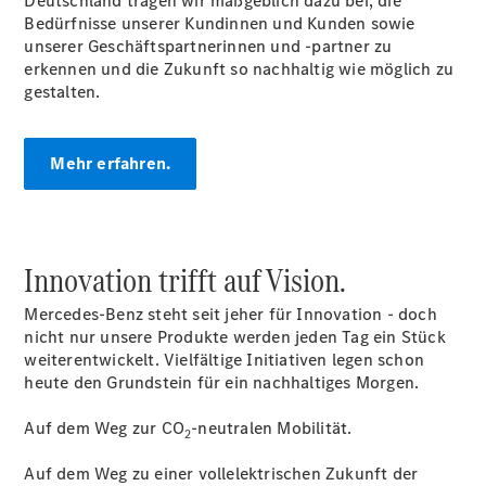
Deutschland tragen wir maßgeblich dazu bei, die
Reifen &
Bedürfnisse unserer Kundinnen und Kunden sowie
Kompletträder
unserer Geschäftspartnerinnen und -partner zu
Teile &
erkennen und die Zukunft so nachhaltig wie möglich zu
Zubehör
gestalten.
Pannen- &
Schadenhilfe
Reparatur &
Mehr erfahren.
Werkstatt
Rückrufe &
Umrüstungen
Warnung: Betrug
beim
Innovation trifft auf Vision.
Gebrauchtwagenkauf
Service für
Mercedes-Benz steht seit jeher für Innovation - doch
Reisemobile
nicht nur unsere Produkte werden jeden Tag ein Stück
Gebrauchtwagensuche
weiterentwickelt. Vielfältige Initiativen legen schon
Digitale
heute den Grundstein für ein nachhaltiges Morgen.
Extras
Auf dem Weg zur CO
-neutralen Mobilität.
2
Auf dem Weg zu einer vollelektrischen Zukunft der