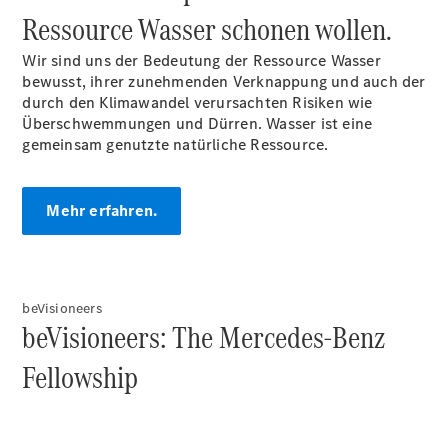
Ressource Wasser schonen wollen.
Wir sind uns der Bedeutung der Ressource Wasser
Ansprechpartner
bewusst, ihrer zunehmenden Verknappung und auch der
Kontaktformular
durch den Klimawandel verursachten Risiken wie
Unternehmens
Überschwemmungen und Dürren. Wasser ist eine
News
gemeinsam genutzte natürliche Ressource.
Events
Elektromobilität
Unternehmens
Mehr erfahren.
Informationen
Unternehmens
News
Presseberichte
beVisioneers
Karriere
beVisioneers: The Mercedes-Benz
Ausbildung
mit Stern
Fellowship